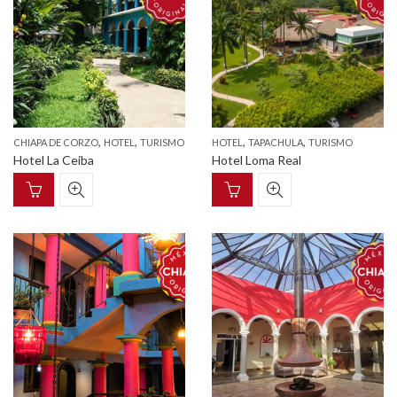
,
,
,
,
CHIAPA DE CORZO
HOTEL
TURISMO
HOTEL
TAPACHULA
TURISMO
Hotel La Ceiba
Hotel Loma Real