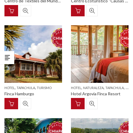
Centro de Textiles del Mundo Maya
Centro Ecoturístico “Causas Verdes las Nubes”
,
,
,
,
,
HOTEL
TAPACHULA
TURISMO
HOTEL
NATURALEZA
TAPACHULA
TUR
Finca Hamburgo
Hotel Argovia Finca Resort