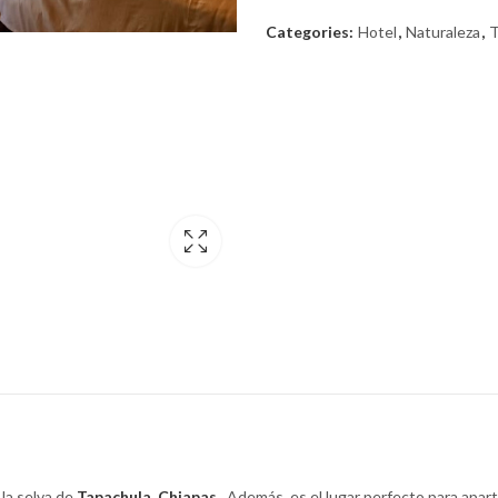
Categories:
Hotel
,
Naturaleza
,
T
 la selva de
Tapachula,
Chiapas.
Además, es el lugar perfecto para apart