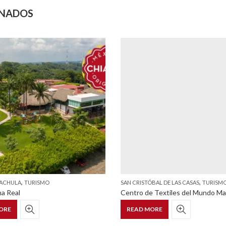
ONADOS
,
,
PACHULA
TURISMO
SAN CRISTÓBAL DE LAS CASAS
TURISM
a Real
Centro de Textiles del Mundo M
ORE
READ MORE