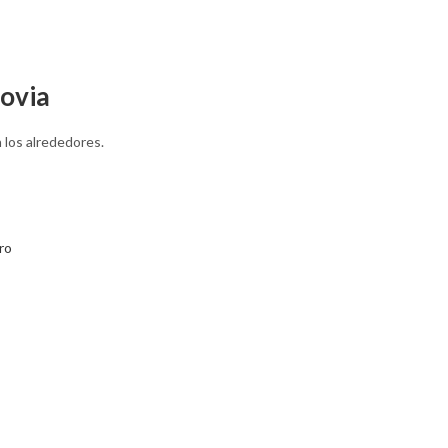
govia
 los alrededores.
ro