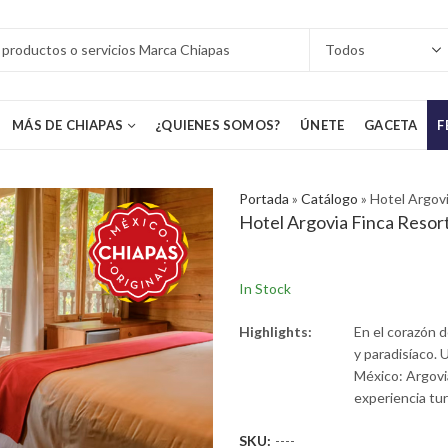
MÁS DE CHIAPAS
¿QUIENES SOMOS?
ÚNETE
GACETA
F
Portada
»
Catálogo
»
Hotel Argovi
Hotel Argovia Finca Resor
In Stock
Highlights:
En el corazón d
y paradisíaco. 
México: Argovia
experiencia tur
SKU:
----