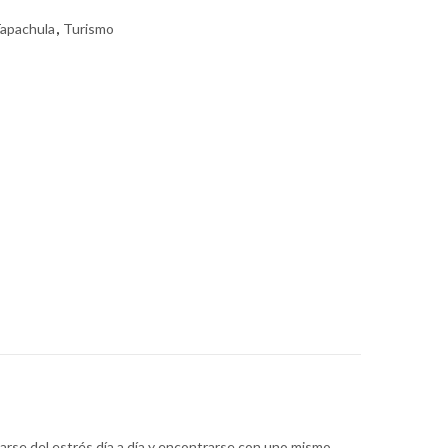
apachula
,
Turismo
arse del estrés día a día y encontrarse con uno mismo.