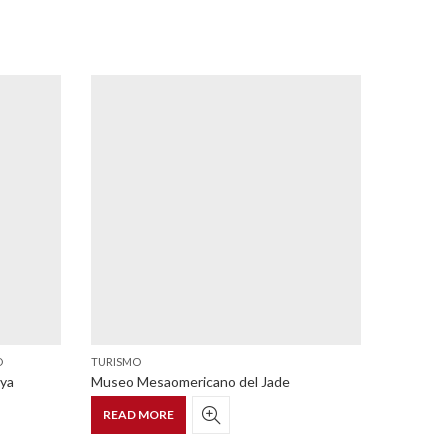
,
O
TURISMO
HOTEL
SA
aya
Museo Mesaomericano del Jade
Uvence A
READ MORE
READ 