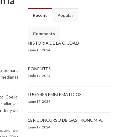
n la
Recent
Popular
Comments
HISTORIA DE LA CIUDAD
junio 18, 2024
PONENTES.
la Semana
junio 17, 2024
 medianas
LUGARES EMBLEMATICOS.
co Coello,
junio 17, 2024
 alianzas
nder y del
1ER CONCURSO DE GASTRONOMÍA.
junio 17, 2024
apoyo del
ales, “Red