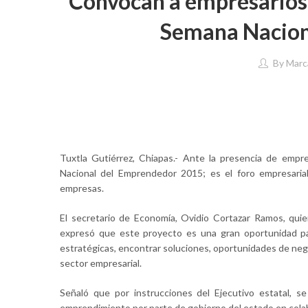
Convocan a empresarios 
Semana Nacion
By
Marc
Tuxtla Gutiérrez, Chiapas.- Ante la presencia de empr
Nacional del Emprendedor 2015; es el foro empresaria
empresas.
El secretario de Economía, Ovidio Cortazar Ramos, qui
expresó que este proyecto es una gran oportunidad pa
estratégicas, encontrar soluciones, oportunidades de neg
sector empresarial.
Señaló que por instrucciones del Ejecutivo estatal, 
emprendimiento por parte de gobierno del estado en cola