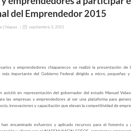
y emprendedores a participar e
al del Emprendedor 2015
a Chiapas
septiembre 3, 2015
esarios y emprendedores chiapanecos se realizó la presentación de 
l más importante del Gobierno Federal dirigido a micro, pequeñas y
en asistió en representación del gobernador del estado Manuel Velas
ra las empresas y emprendedores al ser una plataforma para generar
ocio, innovaciones y capacitación que elevan la competitividad de empre
se han encaminado esfuerzos y aplicado recursos para el fomento y 
boración y alianza con el INADEM, NAFIN, FOFOE, organismos empresari