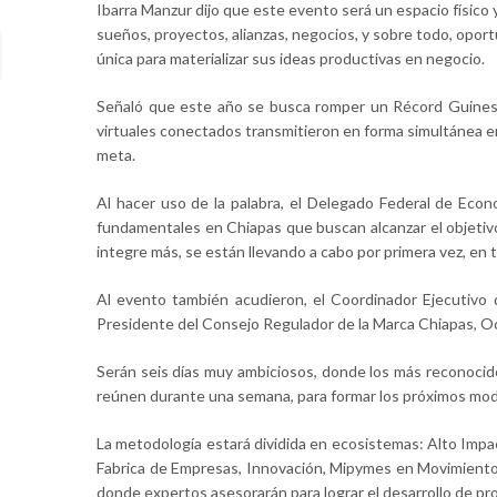
Ibarra Manzur dijo que este evento será un espacio físico y
sueños, proyectos, alianzas, negocios, y sobre todo, opor
única para materializar sus ideas productivas en negocio.
Señaló que este año se busca romper un Récord Guiness
virtuales conectados transmitieron en forma simultánea en
meta.
Al hacer uso de la palabra, el Delegado Federal de Econ
fundamentales en Chiapas que buscan alcanzar el objetiv
integre más, se están llevando a cabo por primera vez, en 
Al evento también acudieron, el Coordinador Ejecutivo 
Presidente del Consejo Regulador de la Marca Chiapas, Oc
Serán seis días muy ambiciosos, donde los más reconocido
reúnen durante una semana, para formar los próximos mode
La metodología estará dividida en ecosistemas: Alto Impac
Fabrica de Empresas, Innovación, Mipymes en Movimiento
donde expertos asesorarán para lograr el desarrollo de pr