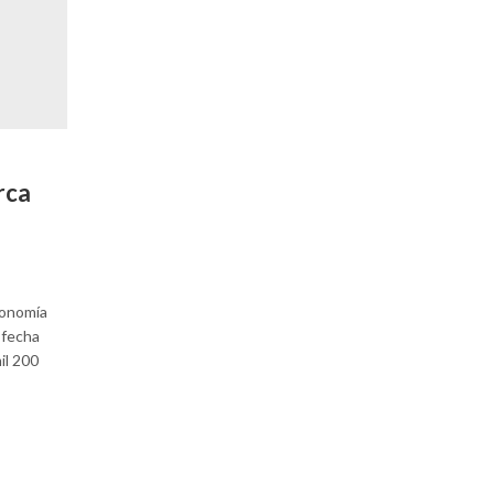
CONTINUE READING
rca
conomía
 fecha
il 200