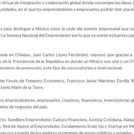
 virtual de integración y colaboración global donde convergen las ideas, i
tunidades, en el que los emprendedores y empresarios podrán vivir una e
 para distinguir a México como la sede del evento empresarial que 
 la Semana Nacional del Emprendedor por lo que se unirán esfuerzos para
omía en Chiapas, Juan Carlos López Fernández, expresó que gracias a 
o de la Presidencia de la República en donde un México nos une y un C
términos de promoción, este tipo de convocatorias a nivel nacional.
del Fondo de Fomento Económico, Francisco Javier Martínez Zorrilla R
tavio Marín de la Torre.
s emprendedores, empresarios, creativos, financieros, inversionistas g
los de negocios del país.
to, Semillero Emprendedor, Cultura Financiera, Justicia Cotidiana, Aldea
, Red de Apoyo al Emprendedor, Escalamiento Scale Up y Startup en M
oyectos a través de los mejores programas de apoyo públicos y privados.