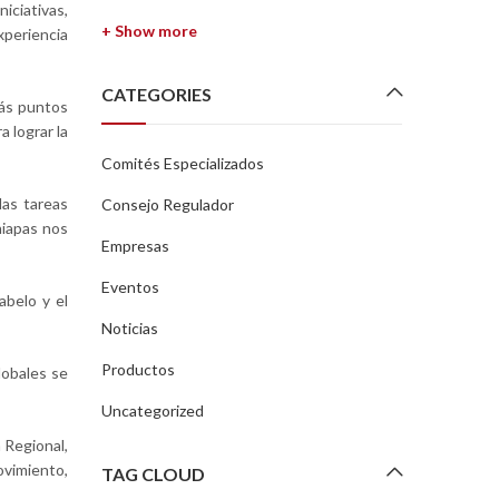
niciativas,
+ Show more
xperiencia
CATEGORIES
más puntos
 lograr la
Comités Especializados
las tareas
Consejo Regulador
hiapas nos
Empresas
Eventos
abelo y el
Noticias
Productos
lobales se
Uncategorized
 Regional,
ovimiento,
TAG CLOUD