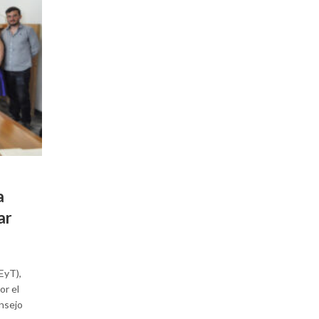
a
ar
SEyT),
or el
nsejo