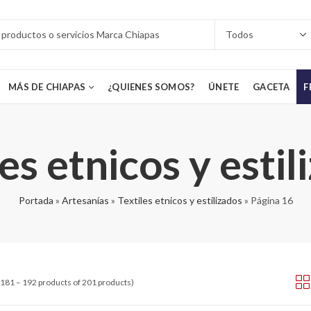
MÁS DE CHIAPAS
¿QUIENES SOMOS?
ÚNETE
GACETA
F
les etnicos y estil
Portada
»
Artesanías
»
Textiles etnicos y estilizados
»
Página 16
181 – 192 products of 201 products)