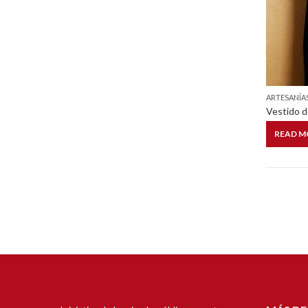
ARTESANÍA
Vestido d
READ M