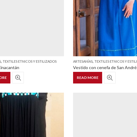
,
,
S
TEXTILES ETNICOS Y ESTILIZADOS
ARTESANÍAS
TEXTILES ETNICOS Y ESTI
Zinacantán
ORE
READ MORE