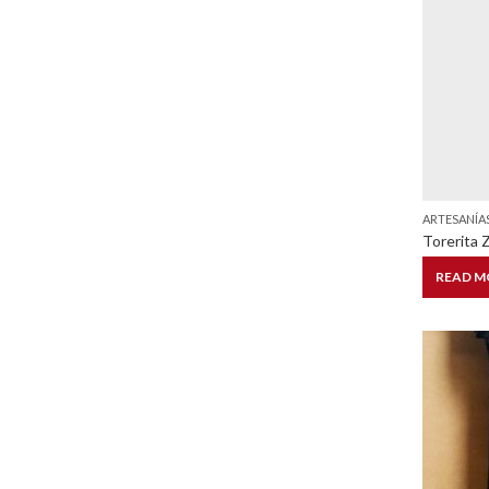
ARTESANÍA
Torerita 
READ M