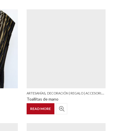
,
,
ARTESANÍAS
DECORACIÓN | REGALO | ACCESORIO |CATÁLOGO
TEX
Toallitas de mano
READ MORE