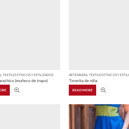
,
,
S
TEXTILES ETNICOS Y ESTILIZADOS
ARTESANÍAS
TEXTILES ETNICOS Y ESTI
arachico (muñeco de trapo)
Torerita de niña
ORE
READ MORE