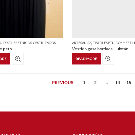
,
,
S
TEXTILES ETNICOS Y ESTILIZADOS
ARTESANÍAS
TEXTILES ETNICOS Y ESTI
e peto
Vestido gasa bordada Huixtán
ORE
READ MORE
PREVIOUS
1
2
…
14
15