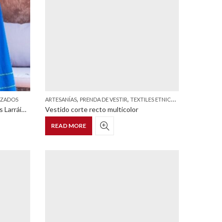
,
,
LIZADOS
ARTESANÍAS
PRENDA DE VESTIR
TEXTILES ETNICOS Y ESTILIZADOS
Vestido con cenefa de San Andrés Larráinzar
Vestido corte recto multicolor
READ MORE