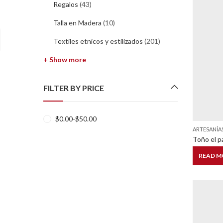
Regalos
(43)
Talla en Madera
(10)
Textiles etnicos y estilizados
(201)
+ Show more
FILTER BY PRICE
$
0.00
-
$
50.00
ARTESANÍA
Toño el p
READ M