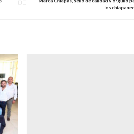
o
Marca Chiapas, sello de calidad y orgullo p
los chiapane