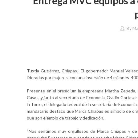
Entrega MVC equipos a 
By
Ma
Tuxtla Gutiérrez, Chiapas.- El gobernador Manuel Vela
lideradas por mujeres, con una inversión de 4 millones 400
Presente en el presídium la empresaria Martha Zepeda, p
Casas, y junto al secretario de Economía, Ovidio Cortaza
la Torre; el delegado federal de la secretaría de Economí
mandatario destacó que Marca Chiapas es símbolo de or
que son ejemplo de trabajo y dedicación.
“Nos sentimos muy orgullosos de Marca Chiapas y de 
consolidar. Buscamos que donde se escuche Marca Chiapas 