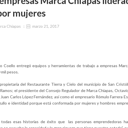
empresas Marca Chiapas lidera
por mujeres
rca Chiapas
marzo 21, 2017
sco Coello entregó equipos y herramientas de trabajo a empresas Mar
 mil pesos.
ropietaria del Restaurante Tierra y Cielo del municipio de San Cristó
r Ramos; el presidente del Consejo Regulador de Marca Chiapas, Octavi
a, Juan Carlos López Fernández, así como el empresario Rómulo Farrera Es
gullo e identidad porque está conformada por mujeres y hombres emp
todas esas historias de éxito que las personas emprendedoras ha
se escuche la capacidad y la gran riqueza que tiene nuestro estado”, e