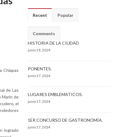
das
Recent
Popular
Comments
HISTORIA DE LA CIUDAD
junio 18, 2024
PONENTES.
ca Chiapas
junio 17, 2024
bal de Las
LUGARES EMBLEMATICOS.
o Marín de
junio 17, 2024
cudero, el
rendedores
1ER CONCURSO DE GASTRONOMÍA.
junio 17, 2024
n logrado
xpresó.