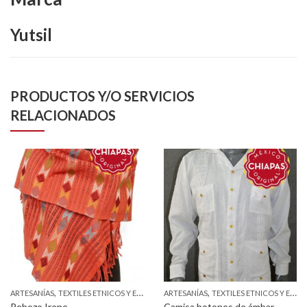
Yutsil
PRODUCTOS Y/O SERVICIOS
RELACIONADOS
,
,
ARTESANÍAS
TEXTILES ETNICOS Y ESTILIZADOS
ARTESANÍAS
TEXTILES ETNICOS Y ESTILIZADOS
Rebozo Irene
Camisa botones de ámbar