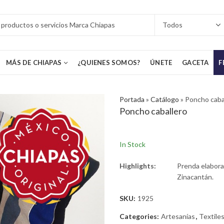
MÁS DE CHIAPAS
¿QUIENES SOMOS?
ÚNETE
GACETA
F
Portada
»
Catálogo
»
Poncho caba
Poncho caballero
In Stock
Highlights:
Prenda elaborad
Zinacantán.
SKU:
1925
Categories:
Artesanías
,
Textiles