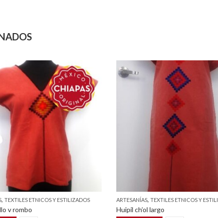
ONADOS
,
,
S
TEXTILES ETNICOS Y ESTILIZADOS
ARTESANÍAS
TEXTILES ETNICOS Y ESTI
llo v rombo
Huipil ch’ol largo