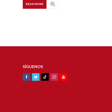
READ MORE
READ 
SÍGUENOS