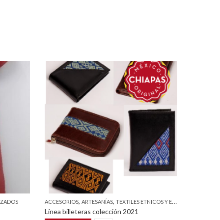
,
,
LIZADOS
ACCESORIOS
ARTESANÍAS
TEXTILES ETNICOS Y ESTILIZADOS
ARTESANÍ
Línea billeteras colección 2021
Guayabera