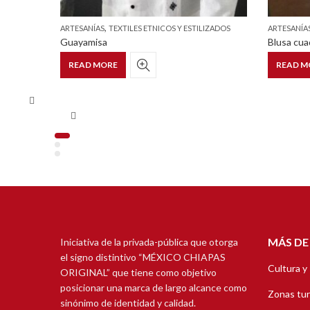
,
IZADOS
ARTESANÍAS
TEXTILES ETNICOS Y ESTILIZADOS
ARTESANÍA
Guayamisa
Blusa cua
READ MORE
READ M
MÁS DE
Iniciativa de la privada-pública que otorga
el signo distintivo “MÉXICO CHIAPAS
Cultura y
ORIGINAL” que tiene como objetivo
posicionar una marca de largo alcance como
Zonas tur
sinónimo de identidad y calidad.