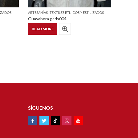
,
LIZADOS
ARTESANÍAS
TEXTILES ETNICOS Y ESTILIZADOS
ARTESANÍ
Guayabera gcds004
Blusa cu
READ MORE
READ 
SÍGUENOS