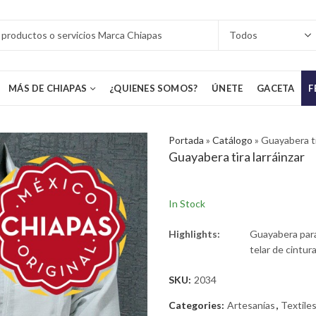
MÁS DE CHIAPAS
¿QUIENES SOMOS?
ÚNETE
GACETA
F
Portada
»
Catálogo
»
Guayabera ti
Guayabera tira larráinzar
In Stock
Highlights:
Guayabera para 
telar de cintur
SKU:
2034
Categories:
Artesanías
,
Textiles