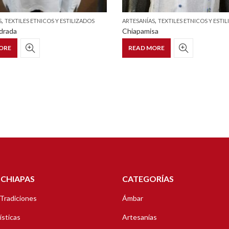
,
,
S
TEXTILES ETNICOS Y ESTILIZADOS
ARTESANÍAS
TEXTILES ETNICOS Y ESTI
drada
Chiapamisa
ORE
READ MORE
 CHIAPAS
CATEGORÍAS
 Tradiciones
Ámbar
ísticas
Artesanías