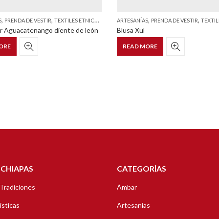
,
,
,
,
S
PRENDA DE VESTIR
TEXTILES ETNICOS Y ESTILIZADOS
ARTESANÍAS
PRENDA DE VESTIR
TEXTILES ETNI
ar Aguacatenango diente de león
Blusa Xul
ORE
READ MORE
 CHIAPAS
CATEGORÍAS
 Tradiciones
Ámbar
ísticas
Artesanías