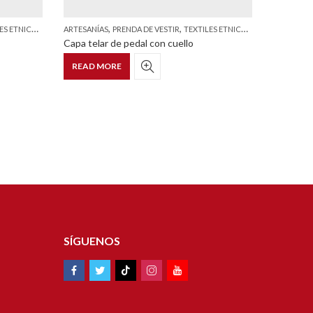
,
,
COS Y ESTILIZADOS
ARTESANÍAS
PRENDA DE VESTIR
TEXTILES ETNICOS Y ESTILIZADOS
ARTESANÍ
Capa telar de pedal con cuello
Capa tip
READ MORE
READ 
SÍGUENOS