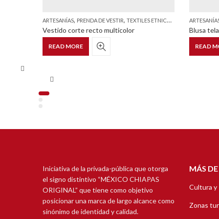
,
,
S Y ESTILIZADOS
ARTESANÍAS
PRENDA DE VESTIR
TEXTILES ETNICOS Y ESTILIZADOS
ARTESANÍA
versal
Vestido corte recto multicolor
Blusa tel
READ MORE
READ M
MÁS DE
Iniciativa de la privada-pública que otorga
el signo distintivo “MÉXICO CHIAPAS
Cultura y
ORIGINAL” que tiene como objetivo
posicionar una marca de largo alcance como
Zonas tur
sinónimo de identidad y calidad.