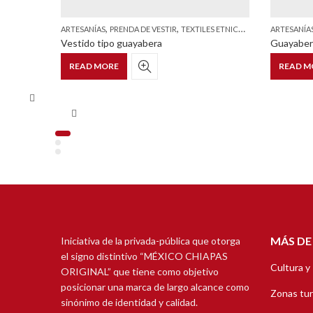
,
,
ARTESANÍAS
PRENDA DE VESTIR
TEXTILES ETNICOS Y ESTILIZADOS
ARTESANÍA
Vestido tipo guayabera
Guayabera
READ MORE
READ M
MÁS DE
Iniciativa de la privada-pública que otorga
el signo distintivo “MÉXICO CHIAPAS
Cultura y
ORIGINAL” que tiene como objetivo
posicionar una marca de largo alcance como
Zonas tur
sinónimo de identidad y calidad.