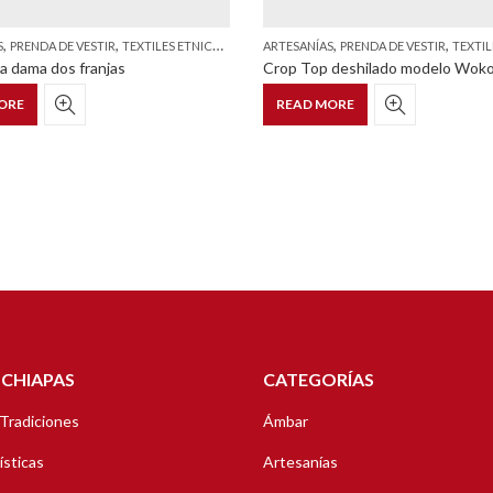
,
,
,
,
S
PRENDA DE VESTIR
TEXTILES ETNICOS Y ESTILIZADOS
ARTESANÍAS
PRENDA DE VESTIR
TEXTILES ETNI
 dama dos franjas
Crop Top deshilado modelo Woko
ORE
READ MORE
 CHIAPAS
CATEGORÍAS
 Tradiciones
Ámbar
ísticas
Artesanías