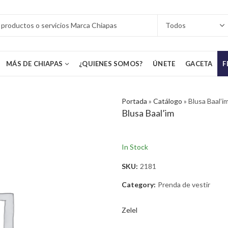
MÁS DE CHIAPAS
¿QUIENES SOMOS?
ÚNETE
GACETA
F
Portada
»
Catálogo
»
Blusa Baal’i
Blusa Baal’im
In Stock
SKU:
2181
Category:
Prenda de vestir
Zelel