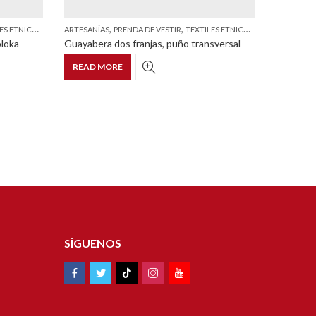
,
,
COS Y ESTILIZADOS
ARTESANÍAS
PRENDA DE VESTIR
TEXTILES ETNICOS Y ESTILIZADOS
ARTESANÍ
loka
Guayabera dos franjas, puño transversal
Vestido l
READ MORE
READ 
SÍGUENOS