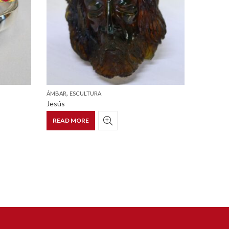
,
,
ÁMBAR
ESCULTURA
ÁMBAR
J
Jesús
Pulsera 
READ MORE
READ 