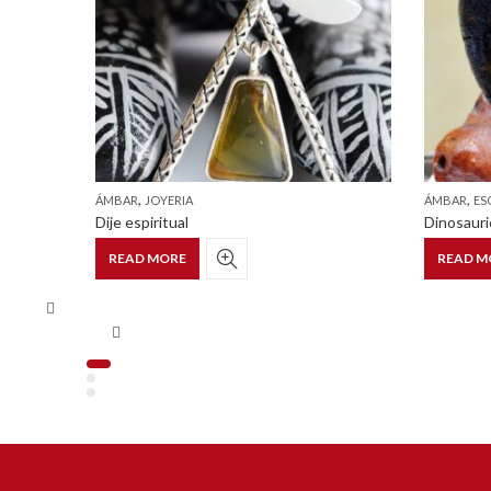
,
,
ÁMBAR
JOYERIA
ÁMBAR
ES
Dije espiritual
Dinosauri
READ MORE
READ M