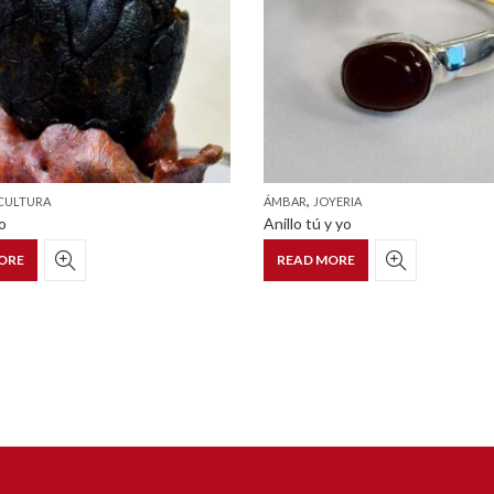
,
CULTURA
ÁMBAR
JOYERIA
o
Anillo tú y yo
ORE
READ MORE