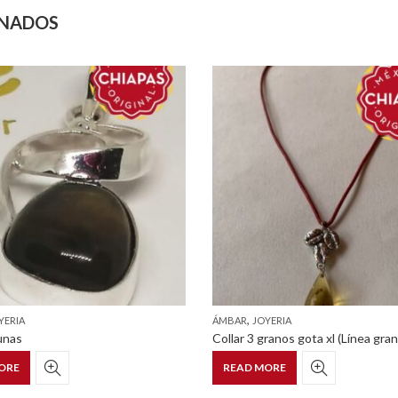
ONADOS
,
YERIA
ÁMBAR
JOYERIA
lunas
ORE
READ MORE