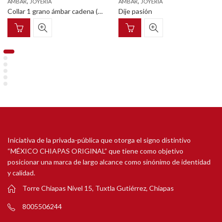
,
,
ÁMBAR
JOYERIA
ÁMBAR
JOYERIA
Collar 1 grano ámbar cadena (Línea granos de café)
Dije pasión
Iniciativa de la privada-pública que otorga el signo distintivo
“MÉXICO CHIAPAS ORIGINAL” que tiene como objetivo
posicionar una marca de largo alcance como sinónimo de identidad
y calidad.
Torre Chiapas Nivel 15, Tuxtla Gutiérrez, Chiapas
8005506244