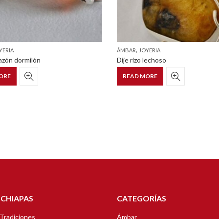
,
YERIA
ÁMBAR
JOYERIA
razón dormilón
Dije rizo lechoso
ORE
READ MORE
 CHIAPAS
CATEGORÍAS
 Tradiciones
Ámbar