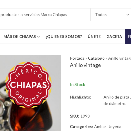
MÁS DE CHIAPAS
¿QUIENES SOMOS?
ÚNETE
GACETA
F
Portada
»
Catálogo
»
Anillo vinta
Anillo vintage
In Stock
Highlights:
Anillo de plata
de diámetro.
SKU:
1993
Categories:
Ámbar
,
Joyeria