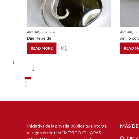
,
,
ÁMBAR
JOYERIA
ÁMBAR
JO
Dije Rebelde
Anillo co
READ MORE
READ M
MÁS DE
Iniciativa de la privada-pública que otorga
el signo distintivo “MÉXICO CHIAPAS
Cultura y