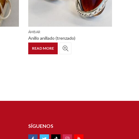
,
ÁMBAR
ÁMBAR
J
Anillo anillado (trenzado)
Dije Eufo
READ MORE
READ 
SÍGUENOS