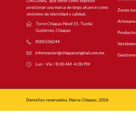
ORIGINAL” que tiene como objetivo
posicionar una marca de largo alcance como
Zonas tur
sinónimo de identidad y calidad.
Artesanos
Torre Chiapas Nivel 15, Tuxtla
Gutiérrez, Chiapas
Productos
8005506244
Vestimen
informacion@chiapasoriginal.com.mx
Gastrono
Lun - Vie / 8:00 AM -4:00 PM
Derechos reservados, Marca Chiapas; 2026