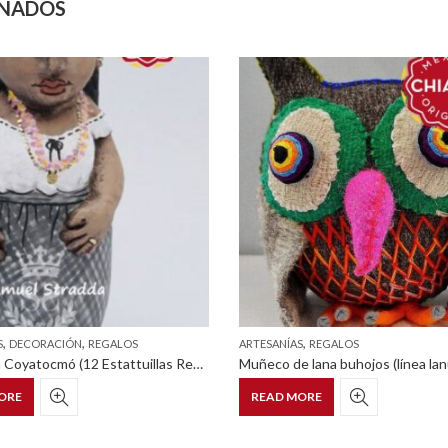
ONADOS
,
,
,
S
DECORACIÓN
REGALOS
ARTESANÍAS
REGALOS
Colección Coyatocmó (12 Estattuillas Representativas De La Étnia Zoque)
Muñeco de lana buhojos (línea lan
ORE
READ MORE