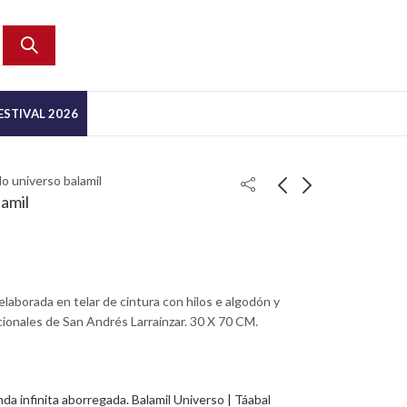
ESTIVAL 2026
do universo balamil
lamil
elaborada en telar de cintura con hilos e algodón y
cionales de San Andrés Larraínzar. 30 X 70 CM.
a infinita aborregada. Balamil Universo | Táabal