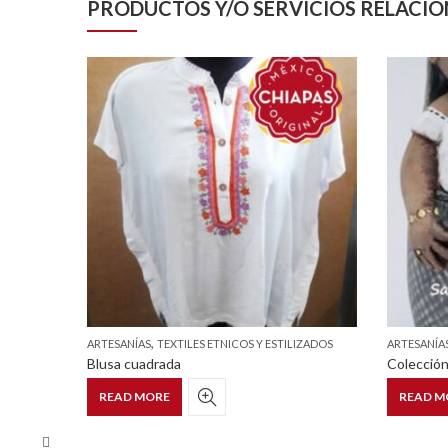
PRODUCTOS Y/O SERVICIOS RELACI
,
Y ESTILIZADOS
ARTESANÍAS
TEXTILES ETNICOS Y ESTILIZADOS
ARTESANÍA
s)
Blusa cuadrada
READ MORE
READ M