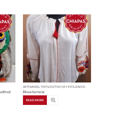
,
ARTESANÍAS
TEXTILES ETNICOS Y ESTILIZADOS
ARTESANÍ
uditoz)
Blusa lucrecia
READ MORE
READ 