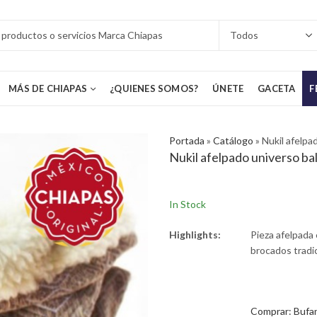
MÁS DE CHIAPAS
¿QUIENES SOMOS?
ÚNETE
GACETA
F
Portada
»
Catálogo
»
Nukil afelpa
Nukil afelpado universo ba
In Stock
Highlights:
Pieza afelpada 
brocados tradi
Comprar: Bufand