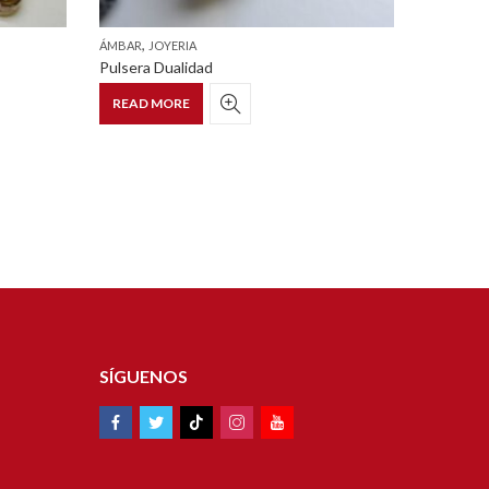
,
,
ÁMBAR
JOYERIA
ÁMBAR
J
Pulsera Dualidad
Dije La P
READ MORE
READ 
SÍGUENOS