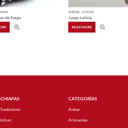
,
YERIA
ÁMBAR
JOYERIA
amas de fuego
Juego Leticia
ORE
READ MORE
 CHIAPAS
CATEGORÍAS
 Tradiciones
Ámbar
ísticas
Artesanías