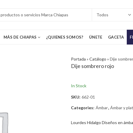
MÁS DE CHIAPAS
¿QUIENES SOMOS?
ÚNETE
GACETA
F
Portada
»
Catálogo
»
Dije sombrer
Dije sombrero rojo
In Stock
SKU:
662-01
Categories:
Ámbar
,
Ámbar y pla
Lourdes Hidalgo Diseños en ámba