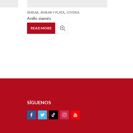
,
,
,
ÁMBAR
ÁMBAR Y PLATA
JOYERIA
ÁMBAR
Á
)
Anillo siamés
Dije Cru
READ MORE
READ 
SÍGUENOS