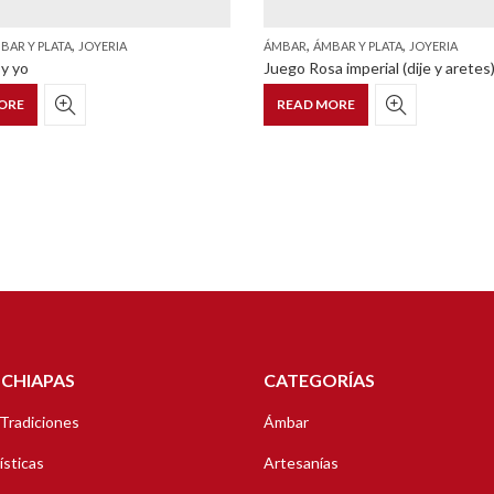
,
,
,
BAR Y PLATA
JOYERIA
ÁMBAR
ÁMBAR Y PLATA
JOYERIA
 y yo
Juego Rosa imperial (dije y aretes
ORE
READ MORE
 CHIAPAS
CATEGORÍAS
 Tradiciones
Ámbar
ísticas
Artesanías