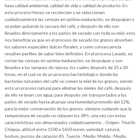
haya calidad ambiental, calidad de vida y calidad de producto. En
este proceso Honey se recolectan y se seleccionan
cuidadosamente las cerezas en optima maduración, se despulpan o
se pelan quitando la cascara del café, y después de ello son
llevados directamente a los patios de secado con toda su miel, esto
nos beneficia ya que en el proceso de secado los granos absorben
los sabores especiales dulces florales, y como consecuencia
resulten perfiles de sabor bien definidos. En el proceso Lavado, se
cortan las cerezas en optima maduración, se despulpan y son
llevados a los tanques de reposo, los cuales después de 25 a 30
horas, en el cual se da un proceso bacteriológico donde las
bacterias naturales del café se comen la miel de los granos, siendo
esto un proceso natural para eliminar las mieles del café, después
de ello se lavan con agua, para después ser transportados a los
patios de secado hasta alcanzar una humedad promedio del 12%,
para la mejor conservación de los granos, siempre cuidando que la
temperatura de secado no rebasen los 38°c. una vez con estas
características son almacenados cuidadosamente. . Origen: Triunfo
Chiapas, altitud entre 1500 a 1650 msnm, variedad: caturra,
borbon. puntos de catación 85. Tueste : Medio. Molido : Medio.