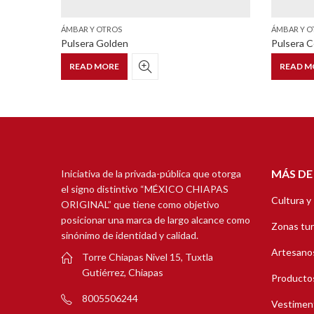
ÁMBAR Y OTROS
ÁMBAR Y O
Pulsera Golden
Pulsera C
READ MORE
READ M
MÁS DE
Iniciativa de la privada-pública que otorga
el signo distintivo “MÉXICO CHIAPAS
Cultura y
ORIGINAL” que tiene como objetivo
posicionar una marca de largo alcance como
Zonas tur
sinónimo de identidad y calidad.
Artesanos
Torre Chiapas Nivel 15, Tuxtla
Gutiérrez, Chiapas
Productos
8005506244
Vestimen