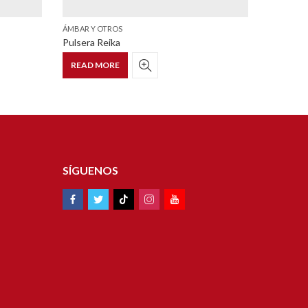
ÁMBAR Y OTROS
ÁMBAR Y 
Pulsera Reika
Pulsera 
READ MORE
READ 
SÍGUENOS