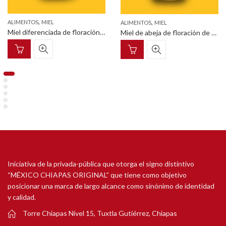
,
,
OS
MIEL
ALIMENT
ALIMENTOS
MIEL
Miel diferenciada de floración de mangle frasco de vidrio hexagonal con tapa metálica 350g
Miel de abeja de floración de canelo envase tarro pet 750 g
Iniciativa de la privada-pública que otorga el signo distintivo
“MÉXICO CHIAPAS ORIGINAL” que tiene como objetivo
posicionar una marca de largo alcance como sinónimo de identidad
y calidad.
Torre Chiapas Nivel 15, Tuxtla Gutiérrez, Chiapas