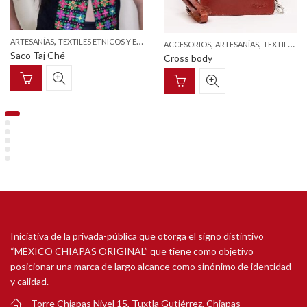
,
ARTESANÍAS
TEXTILES ETNICOS Y ESTILIZADOS
,
,
ACCESORIOS
ARTESANÍAS
TEXTILES ETNICOS Y ESTILIZADOS
Saco Taj Ché
Cross body
Iniciativa de la privada-pública que otorga el signo distintivo
“MÉXICO CHIAPAS ORIGINAL” que tiene como objetivo
posicionar una marca de largo alcance como sinónimo de identidad
y calidad.
Torre Chiapas Nivel 15, Tuxtla Gutiérrez, Chiapas