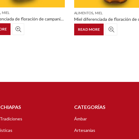
,
,
MIEL
ALIMENTOS
MIEL
Miel diferenciada de floración de campanita frasco pet con tapa dosificadora en forma de osito 325g
ORE
READ MORE
 CHIAPAS
CATEGORÍAS
 Tradiciones
Ámbar
ísticas
Artesanías