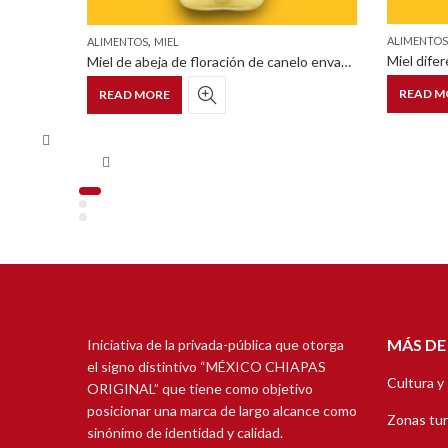
,
ALIMENTOS
ALIMENTOS
MIEL
Miel diferenciada de floración de campanita pet squeezable con tapa dosificadora 375 g
Miel de abeja de floración de canelo envase dosificador pet 375 g
READ M
READ MORE
MÁS DE
Iniciativa de la privada-pública que otorga
el signo distintivo “MÉXICO CHIAPAS
Cultura y
ORIGINAL” que tiene como objetivo
posicionar una marca de largo alcance como
Zonas tur
sinónimo de identidad y calidad.